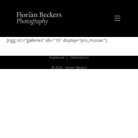
Zum
Inhalt
springen
[ngg src=“galleries“ ids=“10″ display=“pro_mosaic“]
Impressum
Datenschutz
© 2026 - Florian Beckers